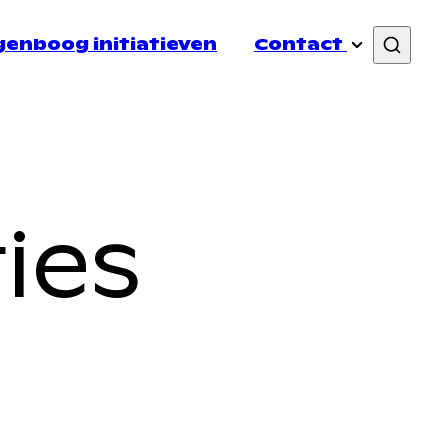
enboog initiatieven
Contact
Lid Worden
ies
lichting
PR & Communicatie
Links