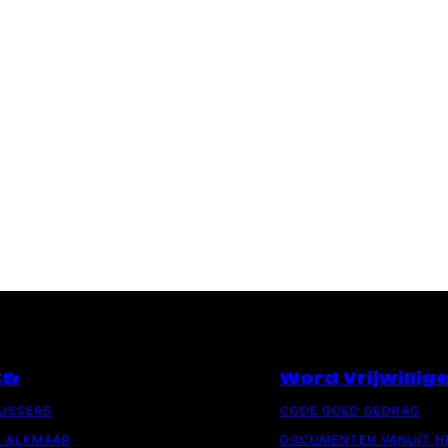
C&
Word Vrijwillig
LUSSERS
CODE GOED GEDRAG
R ALKMAAR
DOCUMENTEN VANUIT H