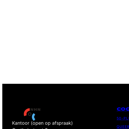
CO
50-P
Kantoor (open op afspraak)
QUEE