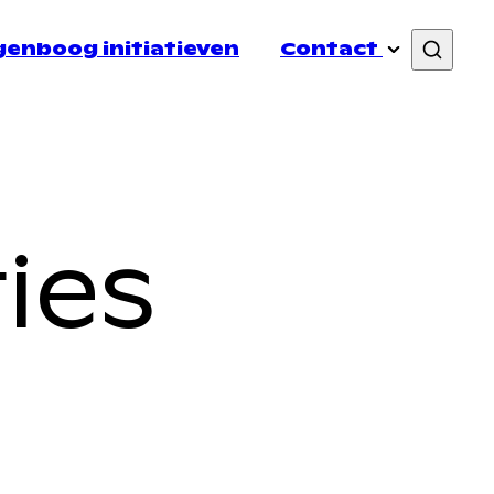
enboog initiatieven
Contact
Lid Worden
ies
lichting
PR & Communicatie
Links