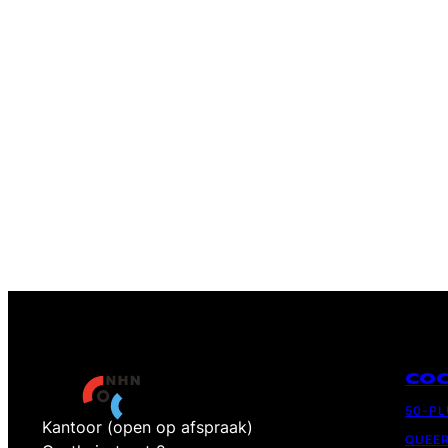
CO
50-P
Kantoor (open op afspraak)
QUEE