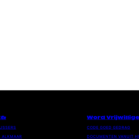
C&
Word Vrijwillig
LUSSERS
CODE GOED GEDRAG
R ALKMAAR
DOCUMENTEN VANUIT H