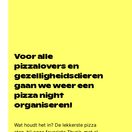
Voor alle
pizzalovers en
gezelligheidsdieren
gaan we weer een
pizza night
organiseren!
Wat houdt het in? De lekkerste pizza