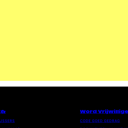
C&
Word Vrijwillig
LUSSERS
CODE GOED GEDRAG