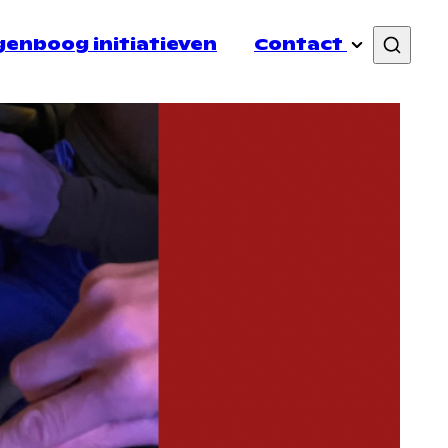
enboog initiatieven
Contact
Lid Worden
lichting
PR & Communicatie
Links