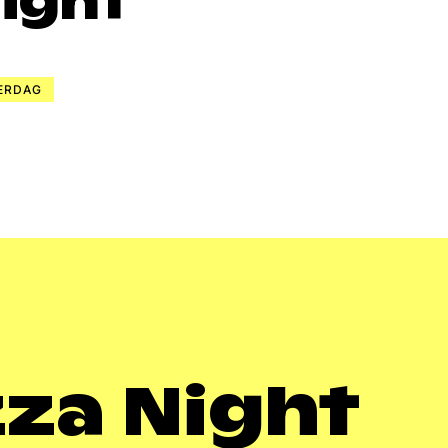
Night
ERDAG
zza Night