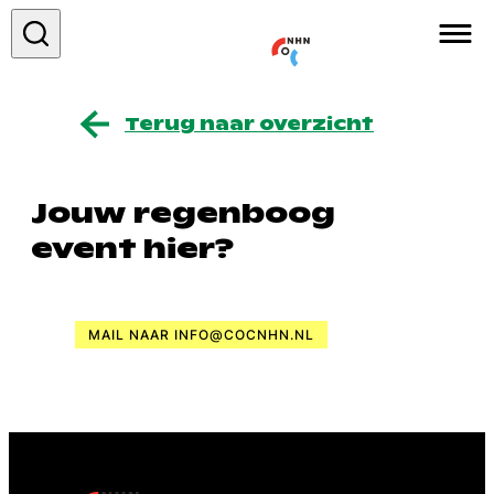
Over ons
Terug naar overzicht
Wat wij doen
Jouw regenboog
Nieuws
event hier?
Agenda
Regenboog initiatieven
MAIL NAAR INFO@COCNHN.NL
Contact